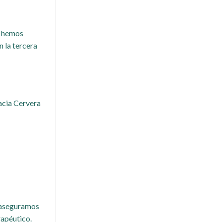
, hemos
 la tercera
acia Cervera
e aseguramos
rapéutico.