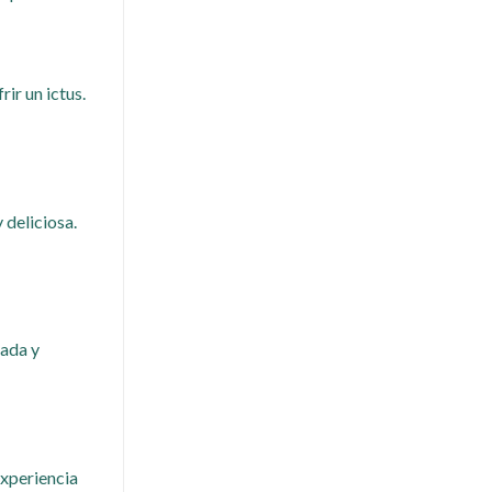
ir un ictus.
 deliciosa.
tada y
experiencia